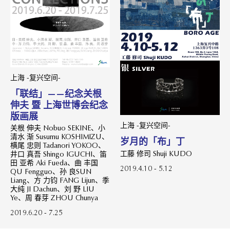
上海 -复兴空间-
「联结」——纪念关根
伸夫 暨 上海世博会纪念
版画展
上海 -复兴空间-
关根 伸夫 Nobuo SEKINE、小
清水 渐 Susumu KOSHIMIZU、
岁月的「布」丁
横尾 忠则 Tadanori YOKOO、
工藤 修司 Shuji KUDO
井口 真吾 Shingo IGUCHI、笛
田 亚希 Aki Fueda、曲 丰国
2019.4.10 - 5.12
QU Fengguo、孙 良SUN
Liang、方 力钧 FANG Lijun、季
大纯 JI Dachun、刘 野 LIU
Ye、周 春芽 ZHOU Chunya
2019.6.20 - 7.25