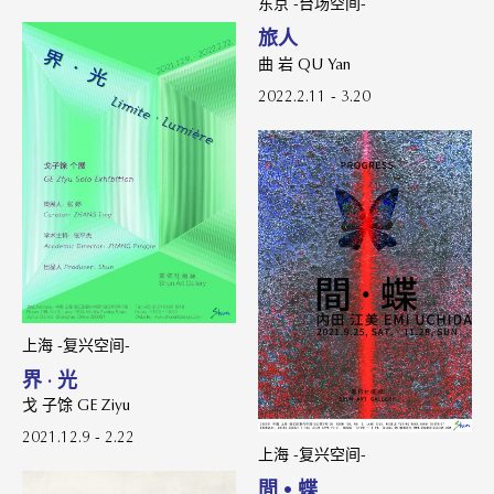
东京 -台场空间-
旅人
曲 岩 QU Yan
2022.2.11 - 3.20
上海 -复兴空间-
界 · 光
戈 子馀 GE Ziyu
2021.12.9 - 2.22
上海 -复兴空间-
間 • 蝶