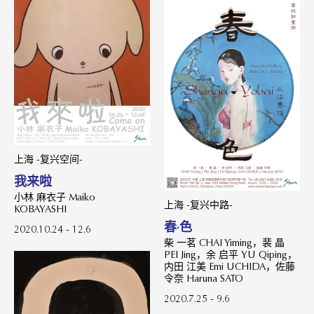
上海 -复兴空间-
我来啦
小林 麻衣子 Maiko
上海 -复兴中路-
KOBAYASHI
春·色
2020.10.24 - 12.6
柴 一茗 CHAI Yiming，裴 晶
PEI Jing，余 启平 YU Qiping，
内田 江美 Emi UCHIDA，佐藤
令奈 Haruna SATO
2020.7.25 - 9.6