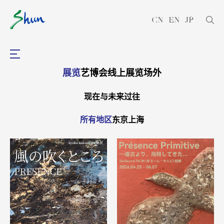
CN
EN
JP
展览
艺博会
线上展览
场外
现在与未来
过往
所有地区
东京
上海