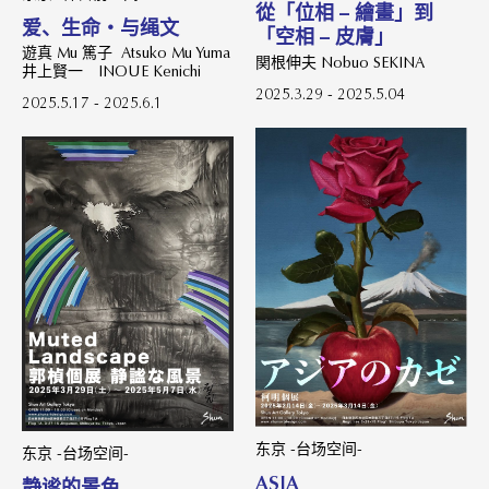
從「位相 – 繪畫」到
爱、生命・与绳文
「空相 – 皮膚」
遊真 Mu 篤子 Atsuko Mu Yuma
関根伸夫 Nobuo SEKINA
井上賢一 INOUE Kenichi
2025.3.29 - 2025.5.04
2025.5.17 - 2025.6.1
东京 -台场空间-
东京 -台场空间-
ASIA
静谧的景色