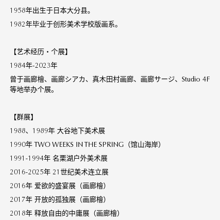
1958年出生于日本大分县。
1982年毕业于创形美术学校版画系。
【艺术经历・个展】
1984年-2023年
曾于画廊檜、画廊シアカ、真木田村画廊、画廊サージ、Studio 4F
等地举办个展。
【群展】
1988、1989年 大谷地下美术展
1990年 TWO WEEKS IN THE SPRING（馆山海岸）
1991-1994年 名栗湖户外美术展
2016-2025年 21世纪美术连立展
2016年 爱欲的盛宴展（画廊檜）
2017年 开放的孤独展（画廊檜）
2018年 释放自由的中庸展（画廊檜）