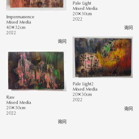
Pale Light
Mixed Media
20✕30cm
Impermanence
2022
Mixed Media
40✕32cm
询问
2022
询问
Pale Light2
Mixed Media
20✕30cm
Raw
2022
Mixed Media
20✕30cm
询问
2022
询问