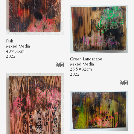
Fish
Mixed Media
40✕30cm
2022
Green Landscape
Mixed Media
询问
25.5✕32cm
2022
询问