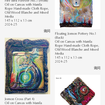
Fire Bird Forever No.3 (Front)
Oil on Canvas with Manila
Rope Hand-made Cloth Rope,
Old Wood Blanche and Mixed
Media
145 x 112 x 13 cm
2024-25
询问
Floating Jomon Pottery No.1
(Back)
Oil on Canvas with Manila
Rope Hand-made Cloth Rope,
Old Wood Blanche and Mixed
Media
145 x 112 x 13 cm
2024-25
询问
Jomon Cross (Part 4)
Oil on Canvas with Manila