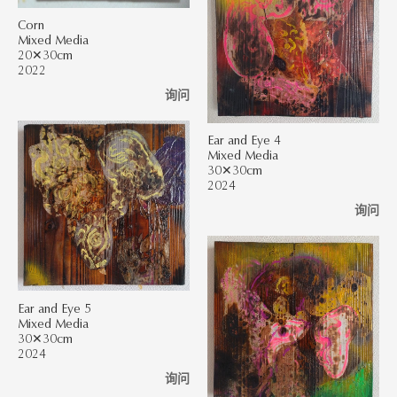
Corn
Mixed Media
20✕30cm
2022
询问
Ear and Eye 4
Mixed Media
30✕30cm
2024
询问
Ear and Eye 5
Mixed Media
30✕30cm
2024
询问