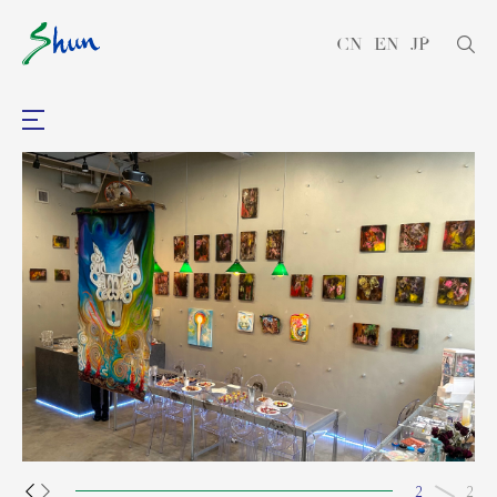
CN
EN
JP
1
2