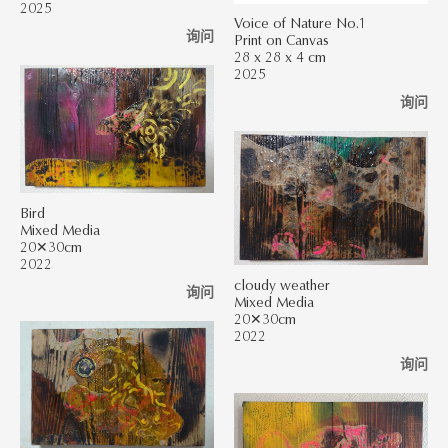
2025
Voice of Nature No.1
询问
Print on Canvas
28 x 28 x 4 cm
2025
询问
Bird
Mixed Media
20✕30cm
2022
cloudy weather
询问
Mixed Media
20✕30cm
2022
询问