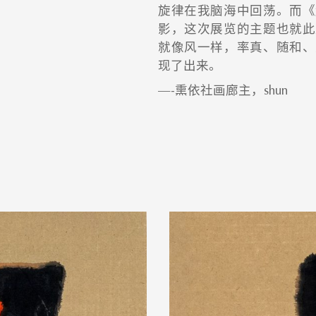
旋律在我脑海中回荡。而《
影，这次展览的主题也就此
就像风一样，率真、随和、
现了出来。
—-熏依社画廊主，shun