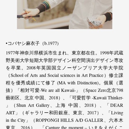
•コバヤシ麻衣子（b.1977)
1977年神奈川県横浜市生まれ、東京都在住。1998年武蔵
野美術大学短期大学部デザイン科空間演出デザイン専攻
を卒業。2008年英国国立ノーザンブリア大学大学院
（School of Arts and Social sciences in Art Practice）修士課
程を優秀成績にて修了 (MA with Distinction)。個展（選
抜）「相対可愛-We are all Kawaii-」（Space Zero北京798
藝術区、北京 中国、2018）、「可愛哲学 -Kawaii Thinker-
」（Shun Art Gallery、上海 中国、2018）、「DEAR
ART」（ギャラリー和田銀座、東京、2017）、「Living
in the City」（ROPPONGI HILLS A/D GALLER、六本木
東京、2016）、「Capture the moment – いまをえがくこ