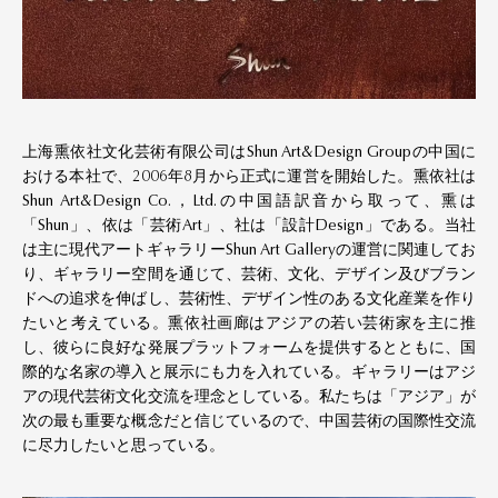
上海熏依社文化芸術有限公司はShun Art&Design Groupの中国に
おける本社で、2006年8月から正式に運営を開始した。熏依社は
Shun Art&Design Co.，Ltd.の中国語訳音から取って、熏は
「Shun」、依は「芸術Art」、社は「設計Design」である。当社
は主に現代アートギャラリーShun Art Galleryの運営に関連してお
り、ギャラリー空間を通じて、芸術、文化、デザイン及びブラン
ドへの追求を伸ばし、芸術性、デザイン性のある文化産業を作り
たいと考えている。熏依社画廊はアジアの若い芸術家を主に推
し、彼らに良好な発展プラットフォームを提供するとともに、国
際的な名家の導入と展示にも力を入れている。ギャラリーはアジ
アの現代芸術文化交流を理念としている。私たちは「アジア」が
次の最も重要な概念だと信じているので、中国芸術の国際性交流
に尽力したいと思っている。