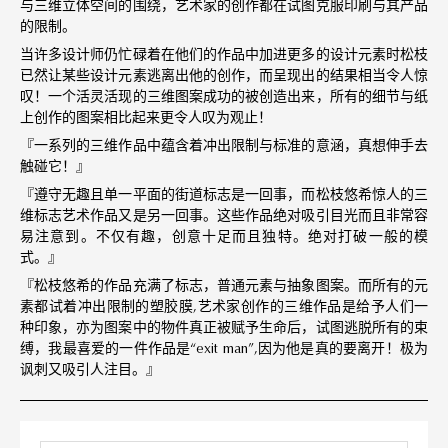
与三维立体空间的围绕，艺术家的创作都在试图克服印刷与其产品
的限制。
当许多设计师仍忙碌着在他们的作品中加进更多的设计元素时松枝
已然让某些设计元素逃离出他的创作，而呈现出的结果相当令人惊
叹！一个活灵活现的三维图案成功的被创造出来，所有的细节与纸
上创作的图案相比起来更令人叹为观止！
『一系列的三维作品中蕴含着冲出限制与标准的意涵，真想伸手去
触碰它！』
『遵守无趣且单一平面的街道标志是一回事，而松枝悠希惊人的三
维标志艺术作品又是另一回事。这些作品绝对吸引目光而且非常容
易注意到。不仅有趣，创意十足而且独特。绝对打破一般的模
式。』
『松枝悠希的作品充满了标志，普通元素与抽象图案。而所有的元
素都试着冲出限制的塑胶膜,艺术家创作的三维作品是给予人们一
种印象，亦为图案中的物件真正被赋予生命后，试图逃脱所有的束
缚，我最喜爱的一件作品是“exit man”,因为他是真的要离开！极为
讽刺又吸引人注目。』