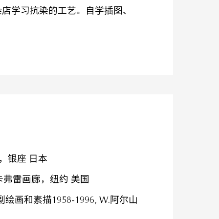
染店学习抗染的工艺。自学插图、
，银座 日本
斯·麦卡弗雷画廊，纽约 美国
和素描1958-1996, W.阿尔山