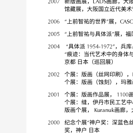
2007
新版画展，LADS画廊，大阪
馆藏展，大阪国立近代美术
2006
“上前智祐的世界”展，CAS
2005
“上前智祐与具体派”展，福
2004
“具体派 1954-1972”
“痕迹：当代艺术中的身体与
京都 日本（巡回展）
2002
个展：版画（丝网印刷），L
个展：版画（蚀刻），玛雅
2001
个展：版画作品展， 1100
个展：缝，伊丹市民工艺中
版画个展， Kuranuk画廊
2000
纪念个展“神户奖：深蓝色
奖，神户 日本