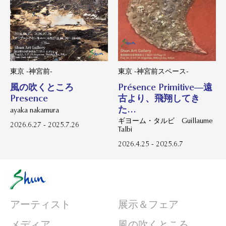
東京 -神宮前スペース-
東京 -神宮前-
Présence Primitive―遠
風の吹くところ
古より、飛翔してき
Presence
た…
ayaka nakamura
ギヨーム・タルビ Guillaume
2026.6.27 - 2025.7.26
Talbi
2026.4.25 - 2025.6.7
アーティスト
展示＆フェア
メディア
風の吹くところ