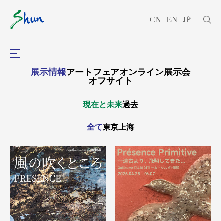
CN
EN
JP
展示情報
アートフェア
オンライン展示会
オフサイト
現在と未来
過去
全て
東京
上海