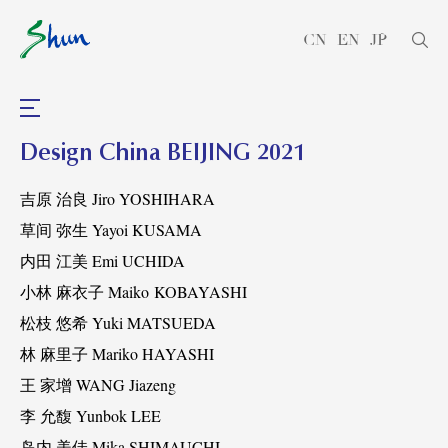
CN
EN
JP
Design China BEIJING 2021
吉原
治良
Jiro YOSHIHARA
草间
弥生
Yayoi KUSAMA
内田
江美
Emi UCHIDA
小林
麻衣子
Maiko KOBAYASHI
松枝
悠希
Yuki MATSUEDA
林
麻里子
Mariko HAYASHI
王
家增
WANG Jiazeng
李
允馥
Yunbok LEE
岛内
美佳
Mika SHIMAUCHI