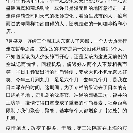
个陌生的城市行走，不一定必须要去旅游胜地，不一定要
盛装写真和商场购物，或许只是漫无目的地随意行走，走
走停停感受时间天气的微妙变化，看陌生城市的人，擦肩
而过的却同样怡然自得的人，随机走进的一间咖啡馆和小
店…
7月盛夏，连续三个周末从东京去了京都，一个人大热天行
走在哲学之路，空荡荡的街亦是第一次沿路只碰到3个人。
不知道应该为人少安静而开心，还是应该为这史无前例的
空城记而惋惜。回程机场，偶遇好友两个人不禁相视而
笑，平日里频繁出行的时尚轻便，变成大包小包无奈又好
笑。今年三月到九月，足足六个月，去年九个月，是我在
日本滞在的时间。这期间，为了专栏的采访去了日本的有
田烧的圣地，鹿儿岛的沈寿官、冲绳的陶瓷工坊，福井的
工坊等。疫情使得口罩变成了重要的时尚要素，社会距离
限制了我们聚会，聚餐，基本每个人都增多了【独处】的
几率。
疫情施虐，改变了很多。于我，第三次隔离在上海的宾