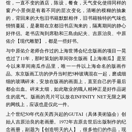
馆，一直不变的酒店，陈设，餐食，天气变化使得同样的
窗户小景倒是有着不同的层次变化，清晰的模糊的抽象
的，背回来的大包旧书籍默默相伴，旧书籍独特的气味也
悄悄蔓延，是暑期在京都旧书店淘来的，隔离期间的静心
好伴侣。老书店淘到席勒和三島由紀夫、吉原治良、中原
佑介【现代雕塑】，都是一些好书。
与中原佑介老师合作过的上海世博会纪念版画的项目一晃
也过了11年，那时策划的草间弥生版画【上海南瓜】是至
今以来草间南瓜作品里，唯一一件以上海命名的版画作
品。东京版画工坊的伊丹当时把5种玻璃混在一起，磨成细
细的玻璃碎末，安放在版画的画面上，直至自己的手最后
都会出血。碎末太细，如此敬业的職人精神正是好作品诞
生的底气。版画的亮片可以放在INFINITY NET无限之网
的网线上，应该也是仅此一件。
上个世纪50年代在关西兴起的GUTAI（具体美術協会）创
始人吉原治良的老画册。1972年吉原去世后出版制作的纪
念画册，副题为【创造明天的人】，很多他们的作品，现