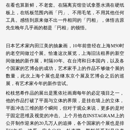
在看也算新鲜，不老套。在隔离宾馆尝试拿墨水滴在硬纸
板上，在纸板范围内画「円」、不用毛笔，不用其他任何
工具。感悟到原来做不出一件相同的「円相」，体悟吉原
先生晚年几乎画的都是「円相」的顿悟。
日本艺术家内田江美的抽象画，10年前曾经在上海M50时
的老空间做过个展。恰逢这次展览，上海旧法租界的新空
间做她的新作展，时隔10年。在台湾和日本国内，以及各
个国家的艺博会的成功，艺术家手上的作品不够做个展的
数量，此次上海个展也是继东京个展及艺博会之后的巡
展，有艺术家今年的新作尝试。
松枝悠希作品的展出是熏依社画廊每年的必定项目之一，
他的作品打破了平面与立体的界限，是挂在墙上的立体，
平面冲击三维的那个瞬间，但对于观众来说，更多的是对
于固定思维及视觉的冲击。上个月他在INSTAGRAM上的
公开制作迎来的20几万人的追捧，各个国家的个展也是排