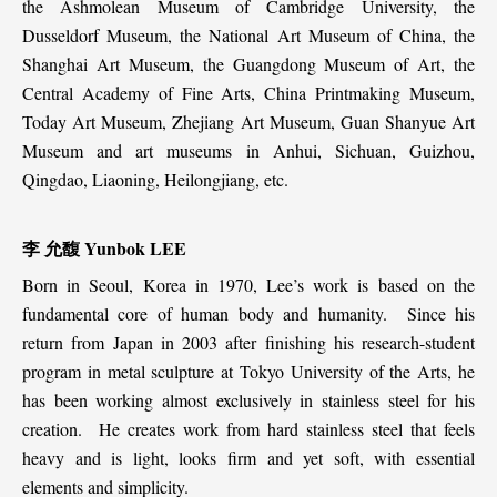
the Ashmolean Museum of Cambridge University, the
Dusseldorf Museum, the National Art Museum of China, the
Shanghai Art Museum, the Guangdong Museum of Art, the
Central Academy of Fine Arts, China Printmaking Museum,
Today Art Museum, Zhejiang Art Museum, Guan Shanyue Art
Museum and art museums in Anhui, Sichuan, Guizhou,
Qingdao, Liaoning, Heilongjiang, etc.
李
允馥
Yunbok LEE
Born in Seoul, Korea in 1970, Lee’s work is based on the
fundamental core of human body and humanity. Since his
return from Japan in 2003 after finishing his research-student
program in metal sculpture at Tokyo University of the Arts, he
has been working almost exclusively in stainless steel for his
creation. He creates work from hard stainless steel that feels
heavy and is light, looks firm and yet soft, with essential
elements and simplicity.