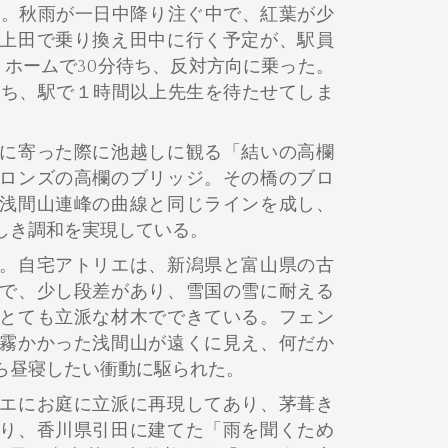
月。秋雨が一日中降り注ぐ中で、紅葉が少
上田で乗り換え田中に行く予定が、駅員
、ホームで30分待ち、反対方向に乗った。
待ち、駅で１時間以上先生を待たせてしま
に寄った際に池越しに観る「結いの高欄
ロンズの高欄のブリッジ。その橋のブロ
浅間山連峰の曲線と同じラインを成し、
しき調和を実現している。
。自宅アトリエは、新潟県と富山県の古
で、少し段差があり、雪国の雪に耐える
とても立派な材木でできている。フェン
霧かかった浅間山が遠くに見え、何だか
ら昼寝したい衝動に駆られた。
エにお庭に立派に再現してあり、茅葺き
り、香川県引田に建てた「雨を聞くため