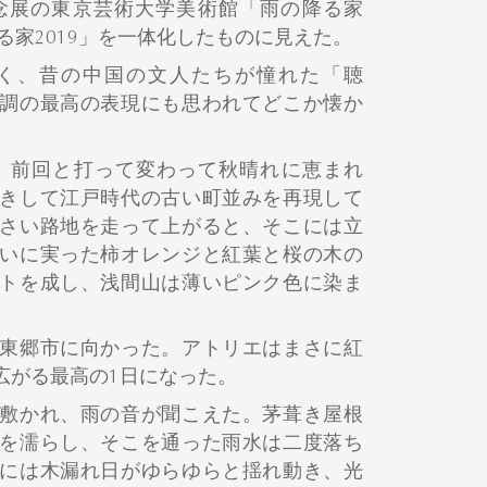
記念展の東京芸術大学美術館「雨の降る家
降る家2019」を一体化したものに見えた。
く、昔の中国の文人たちが憧れた「聴
調の最高の表現にも思われてどこか懐か
。前回と打って変わって秋晴れに恵まれ
きして江戸時代の古い町並みを再現して
さい路地を走って上がると、そこには立
いに実った柿オレンジと紅葉と桜の木の
トを成し、浅間山は薄いピンク色に染ま
東郷市に向かった。アトリエはまさに紅
広がる最高の1日になった。
敷かれ、雨の音が聞こえた。茅葺き屋根
を濡らし、そこを通った雨水は二度落ち
には木漏れ日がゆらゆらと揺れ動き、光