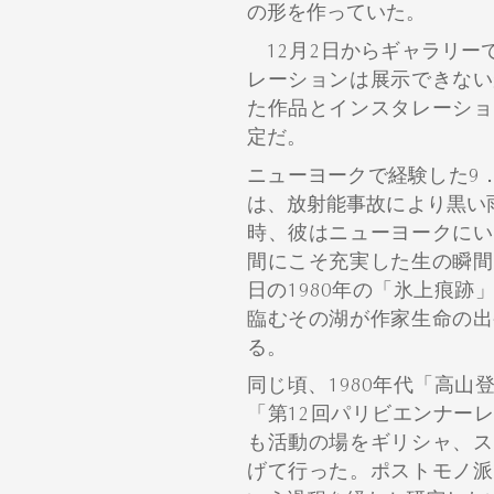
の形を作っていた。
12月2日からギャラリー
レーションは展示できない
た作品とインスタレーショ
定だ。
ニューヨークで経験した9．
は、放射能事故により黒い雨
時、彼はニューヨークにい
間にこそ充実した生の瞬間
日の1980年の「氷上痕
臨むその湖が作家生命の出
る。
同じ頃、1980年代「高
「第12回パリビエンナー
も活動の場をギリシャ、ス
げて行った。ポストモノ派