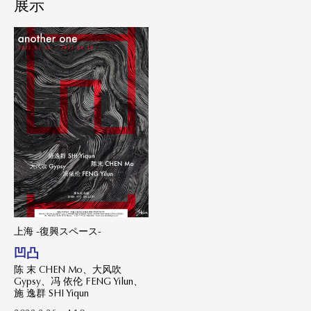
展示
上海 -復興スペース-
凹凸
陈 末 CHEN Mo、大风吹
Gypsy、冯 依伦 FENG Yilun、
施 逸群 SHI Yiqun