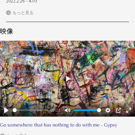
2022.2.26 - 4.10
もっと見る
映像
Play
02:22
Play
Mute
Settings
PIP
Ent
ful
Go somewhere that has nothing to do with me - Gypsy