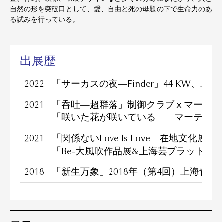
自然の形を突破口として、愛、自由と死の母題の下で生命力のあ
る試みを行っている。
出展歴
2022
「サーカスの夜—Finder」44 KW、上海
2021
「呑吐—超群落」制御クラブⅹマーティ
「咲いた花が咲いている――マーティン・
2021
「関係ないLove Is Love―在地文化展」
「Be-大風吹作品展&上海芸プラットフ
2018
「新生万象」2018年（第4回）上海青年