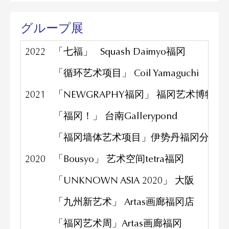
グループ展
2022
「七福」 Squash Daimyo福冈
「循环艺术项目」 Coil Yamaguchi
2021
「NEWGRAPHY福冈」 福冈艺术博物馆
「福冈！」 台南Gallerypond
「福冈墙体艺术项目」伊势丹福冈分公
2020
「Bousyo」 艺术空间tetra福冈
「UNKNOWN ASIA 2020」 大阪
「九州新艺术」 Artas画廊福冈店
「福冈艺术周」Artas画廊福冈