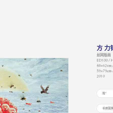
方 力钧 
丝网版画
ED100 /
48×62cm /
59×79cm /
2010