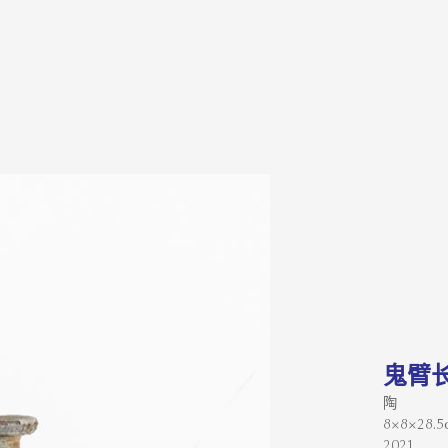
鬼臂
陶
8×8×28.5
2021