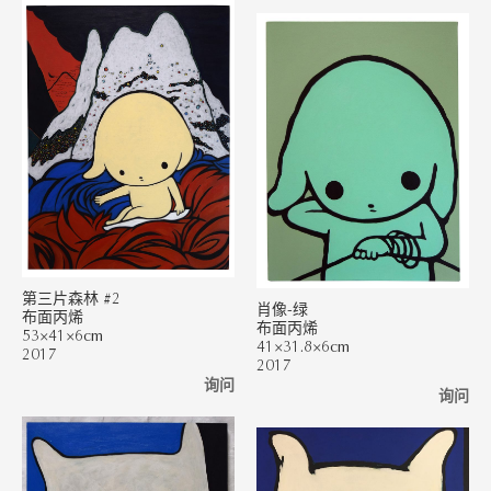
第三片森林 #2
肖像-绿
布面丙烯
布面丙烯
53×41×6cm
41×31.8×6cm
2017
2017
询问
询问