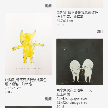
询问
D房间_请不要把我涂成红色
纸上铅笔、油蜡笔
29.7×21cm
2017
询问
D房间_请不要把我涂成黄色
纸上铅笔、油蜡笔
29.7×21cm
两个家伙在黑暗中_一天
2017
纸上丙烯
45×45cm/paper size
询问
32×32cm/image size
2018