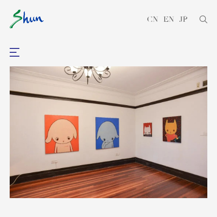
CN
EN
JP