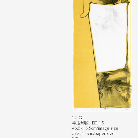
12-G
平版印刷, ED 15
46.5×15.5cm/image size
57×21.3cm/paper size