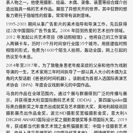
表人物之一。他使用摄影、绘画、木偶、录像、装置等综合媒介创
造出独具一格的艺术作品。展现了异想天开的世界，其中狂野的想
象力寄托于隐喻性的叙事，常常带有讽刺意味。
1995-2003 期间从事广告影片的美术指导和导演工作，先后获得
过2次中国国际广告节金奖。2004 年回到热爱的艺术创作领域。
2012 年发起公共艺术项目《移动照相馆》。他将自己的工作室装
入两辆卡车，历时10个月时间穿行全国35个城市，用搭建临时照
相馆的形式，免费为1600个陌生人拍照，轰动全国，网上引起的
热议至今未息。
2014年至2017年，为了致敬身患老年痴呆症的父亲和他作为戏剧
导演的一生，艺术家用三年时间执导了一部以真人大小的木偶为主
角的大型话剧《爸爸的时间机器》。该剧成为首部入选国际表演艺
术协会（ISPA）年度会议戏剧单元的中国作品。
马良的作品在全球范围内，通过个展与群展得到广泛的传播与展
示，并获得澳大利亚国际数码艺术奖（IDDA），第四届Spider国
际黑白摄影奖之年度杰出成就奖及艺术摄影大奖、奥地利超级巡回
摄影展杰出作品金奖，波兰ND摄影奖宽幅摄影金奖，意大利A
DEGINE AWARD国际设计奖之摄影类银奖等多项国际大奖。2019
年，获成都当代影像艺术馆之金熊猫摄影奖：中国十佳摄影艺术
家。作品入选吕澎编写的《中国当代艺术史》，顾铮编写的《中国