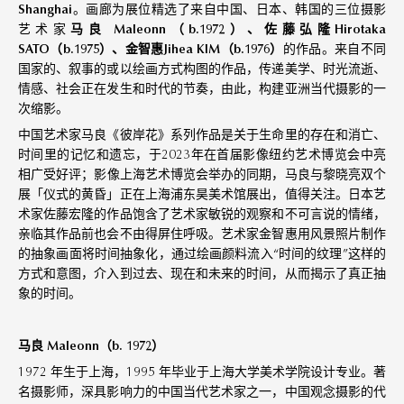
Shanghai
。画廊为展位精选了来自中国、日本、韩国的三位摄影
艺术家
马良 Maleonn（b.1972）、佐藤弘隆Hirotaka
SATO（b.1975）、金智惠Jihea KIM（b.1976）
的作品。来自不同
国家的、叙事的或以绘画方式构图的作品，传递美学、时光流逝、
情感、社会正在发生和时代的节奏，由此，构建亚洲当代摄影的一
次缩影。
中国艺术家马良《彼岸花》系列作品是关于生命里的存在和消亡、
时间里的记忆和遗忘，于2023年在首届影像纽约艺术博览会中亮
相广受好评；影像上海艺术博览会举办的同期，马良与黎晓亮双个
展「仪式的黄昏」正在上海浦东昊美术馆展出，值得关注。日本艺
术家佐藤宏隆的作品饱含了艺术家敏锐的观察和不可言说的情绪，
亲临其作品前也会不由得屏住呼吸。艺术家金智惠用风景照片制作
的抽象画面将时间抽象化，通过绘画颜料流入“时间的纹理”这样的
方式和意图，介入到过去、现在和未来的时间，从而揭示了真正抽
象的时间。
马良 Maleonn（b. 1972）
1972 年生于上海，1995 年毕业于上海大学美术学院设计专业。著
名摄影师，深具影响力的中国当代艺术家之一，中国观念摄影的代