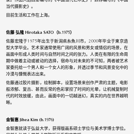
当代摄影史》。
目前生活和工作在上海。
佐藤 弘隆 Hirotaka SATO（b.1975）
佐藤宏隆于1975年出生于新潟県糸魚川市，2000年毕业于東京造
型大学毕业。艺术家通常使用广阔的风景和男女或情侣的场景，在
画面中形成人类时间与自然时间之间的张力。人类在有限的生命周
期中做着主动或被动的选择，宿命与对未来的不可知，两者被艺术
家委托给一个男人和一个女人的形象，并透过季节和风景变化中的
冷漠与慷慨表达出来。
佐藤通过胶片摄影，绘制脚本，设置场景来创作严肃的主题，电影
般浓郁、复古、甚而反常的色彩掌控了时间的光晕，让机械复制时
代的时效放缓，由此，画面中的一切越迷幻，真实的内在世界越明
晰。
金智惠 Jihea Kim (b.1976)
金智惠就读于弘益大学，获得版画系硕士学位与美术学博士学位。