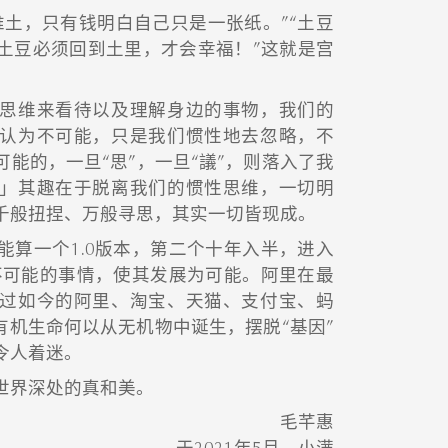
堆土，只有钱明白自己只是一张纸。”“土豆
土豆必须回到土里，才会幸福！”这就是宫
思维来看待以及理解身边的事物，我们的
认为不可能，只是我们惯性地去忽略，不
能的，一旦“思”，一旦“議”，则落入了我
」其趣在于脱离我们的惯性思维，一切明
千般扭捏、万般寻思，其实一切皆现成。
能算一个1.0版本，第二个十年入半，进入
考不可能的事情，使其发展为可能。阿里在最
过如今的阿里、淘宝、天猫、支付宝、蚂
有机生命何以从无机物中诞生，摆脱“基因”
令人着迷。
世界深处的真和美。
毛芊惠