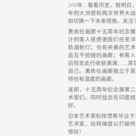
200年…看看历史，就明白
年的大流感和两次世界大战
如切换一下未来视角，关注
熏依社画廊十五周年纪念展
计的客人很感谢我们在老洋
轨道射灯；也有央美的艺术
品互不抢镜的画廊；有客人
后坦言此行收获满满……其
自己。熏依社画廊独立于其
持也有温度的画廊。
遂即，十五周年纪念展第二
术家们。同时挂念在印度结
好。
日本艺术家松枝悠希毕业于
艺术家，玩转维度以打破所
惊叹！