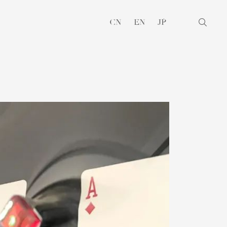
CN
EN
JP