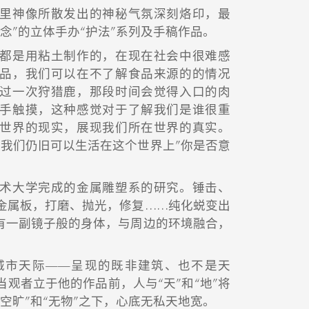
里神像所散发出的神秘气氛深刻烙印，最
念”的立体手办“护法”系列及手稿作品。
都是用粘土制作的，在现在社会中很难感
品，我们可以在不了解食品来源的的情况
过一次狩猎鹿，那段时间会觉得入口的肉
手触摸，这种感觉对于了解我们是谁很重
世界的现实，展现我们所在世界的真实。
，我们仍旧可以生活在这个世界上”你是否意
术大学完成的金属雕塑系的研究。锤击、
金属板，打磨、抛光，修复……纯化蜕变出
品有一副镜子般的身体，与周边的环境融合，
城市天际——呈现的既非建筑、也不是天
观者立于他的作品前，人与“天”和“地”将
空旷”和“无物”之下，心底无私天地宽。