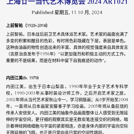
上海廿一当代艺术博览会 2024 ART021
Published 星期五, 11 10 月, 2024
上前智祐（
1920
–
2018
）
上前智祐，日本战后前卫艺术具体派艺术家。艺术家的画面充满了
多变的积累和醒目的色彩，有时将色彩隐藏在下层，表层是单色。
这种由油画的物性创造出来的丰富、具体的视觉强度来自具体宣言
（吉原治良发布于
1956
年）“以更加强烈和积极主动的方式工作。
重要的不是结果，而是在材料中留下自我痕迹的动作”。
内田江美(b. 1970)
内田江美，出生于日本山梨县，1990年毕业于女子艺术专科学
校，1990-2003年从事时装设计师工作，之后开启艺术家之旅，
2002年师从当代艺术家秋山令一，学习铜版画；从8岁开始至2004
年，一直师从日本画家安藤峯子学习绘画，2005年师从备前烧的
传承人安倍安人。内田江美的抽象作品画面整体让人感受到无限延
伸的宇宙空间，更仔细的观察其实是无数炭笔连接交织的网络，暗
示着神经网络细胞与宇宙的紧密相连，亦是身体内部的宇宙向空际
无限延伸的飞翔，也正是日常向非日常的空间性跳跃。