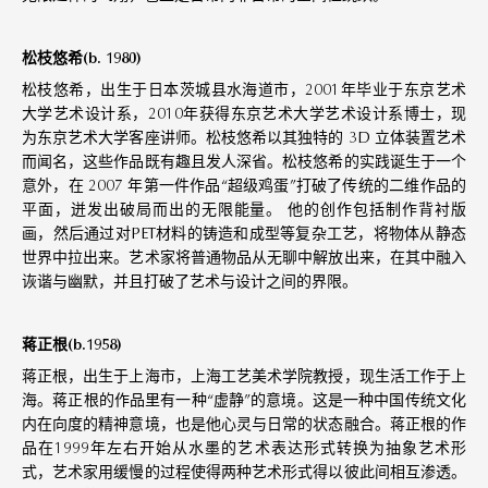
松枝悠希(b. 1980)
松枝悠希，出生于日本茨城县水海道市，2001年毕业于东京艺术
大学艺术设计系，2010年获得东京艺术大学艺术设计系博士，现
为东京艺术大学客座讲师。松枝悠希以其独特的 3D 立体装置艺术
而闻名，这些作品既有趣且发人深省。松枝悠希的实践诞生于一个
意外，在 2007 年第一件作品“超级鸡蛋”打破了传统的二维作品的
平面，迸发出破局而出的无限能量。 他的创作包括制作背衬版
画，然后通过对PET材料的铸造和成型等复杂工艺，将物体从静态
世界中拉出来。艺术家将普通物品从无聊中解放出来，在其中融入
诙谐与幽默，并且打破了艺术与设计之间的界限。
蒋正根(b
.1958
)
蒋正根，出生于上海市，上海工艺美术学院教授，现生活工作于上
海。蒋正根的作品里有一种“虚静”的意境。这是一种中国传统文化
内在向度的精神意境，也是他心灵与日常的状态融合。蒋正根的作
品在
1999
年左右开始从水墨的艺术表达形式转换为抽象艺术形
式，艺术家用缓慢的过程使得两种艺术形式得以彼此间相互渗透。