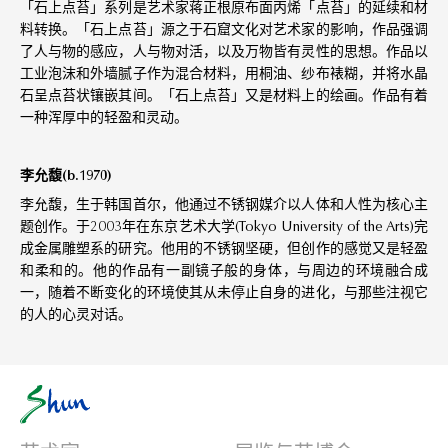
「石上点苔」系列是艺术家蒋正根原布面丙烯「点苔」的延续和材
料转换。「石上点苔」源之于石窟文化对艺术家的影响，作品强调
了人与物的感应，人与物对活，以及万物皆有灵性的思想。作品以
工业泡沫和外墙腻子作为混合材料，用桐油、纱布裱糊，并将水晶
石呈点苔状镶嵌其间。「石上点苔」又是材料上的绘画。作品有着
一种浑厚中的轻盈和灵动。
李允馥(b.1970)
李允馥，生于韩国首尔，他通过不锈钢媒介以人体和人性为核心主
题创作。于2003年在东京艺术大学(Tokyo University of the Arts)完
成金属雕塑系的研究。他用的不锈钢坚硬，但创作的感觉又是轻盈
和柔和的。他的作品有一副镜子般的身体，与周边的环境融合成
一，随着不断变化的环境使其从未停止自身的进化，与那些注视它
的人的心灵对话。