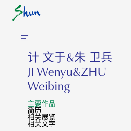
计 文于&朱 卫兵
JI Wenyu&ZHU
Weibing
主要作品
简历
相关展览
相关⽂字