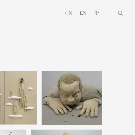
CN
EN
JP