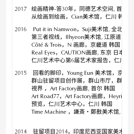
2017
绘画精神-答30年，同德艺术空间, 首尔 
从绘画到绘画，Cian美术馆，仁川 韩国
2016
Put it in Namwon，Suji美术馆, 全北 韩
第三者视线，Ilhyeon美术馆, 江原道 韩国
Côté & Trois，N 画廊，京畿道 韩国
Real Eyes，CAUTION画廊, 东京 日本
仁川艺术中心第6届艺术家报告，仁川艺术
2015
回看的脚印，Young Eun 美术馆，京畿
群山驻留项目创作展，群山市厅，群山 
視界 ，Art Factory画廊, 首尔 韩国
Art Road77，Art Factory画廊，Heyri 韩
预览，仁川艺术中心，仁川 韩国
Time Machine ，謙斎・鄭敾美术馆, 首
2014
驻留项目2014，印度尼西亚国家美术馆