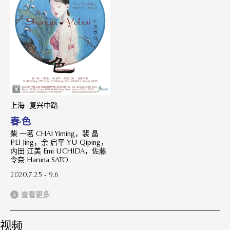
上海 -复兴中路-
春·色
柴 一茗 CHAI Yiming，裴 晶
PEI Jing，余 启平 YU Qiping，
内田 江美 Emi UCHIDA，佐藤
令奈 Haruna SATO
2020.7.25 - 9.6
查看更多
视频