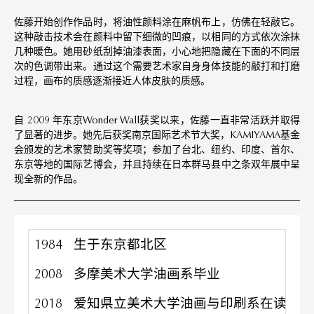
佐藤开始创作作品时，将油性颜料涂在麻帆布上，仿佛在轻敲它。
这种敲击技术会在颜料中留下细微的凹痕，以相同的方式依次涂抹
几种暖色。她用砂纸刮掉油漆表面，小心地把隐藏在下面的不同层
次的色调带出来。通过这个需要艺术家自身身体技能的敲打和打磨
过程，画布的质感逐渐接近人体皮肤的质感。
自 2009 年东京Wonder Wall获奖以来，佐藤一直非常活跃并取得
了显著的进步。她先后获奖南京国际艺术节大奖，KAMIYAMA基金
会颁发的艺术家赞助奖等奖项；参加了台北、纽约、印度、首尔、
东京等地的国际艺博会，并且持续在日本群马县中之条双年展中呈
现全新的作品。
1984
生于东京都北区
2008
多摩美术大学油画系毕业
2018
爱知県立美术大学油画与印刷系在读硕士