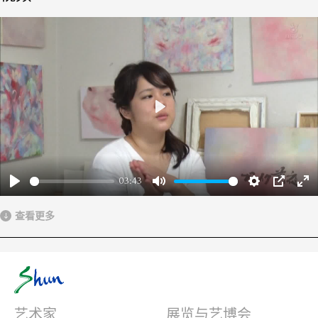
Play
03:43
Play
Mute
Settings
PIP
Ent
ful
查看更多
艺术家
展览与艺博会