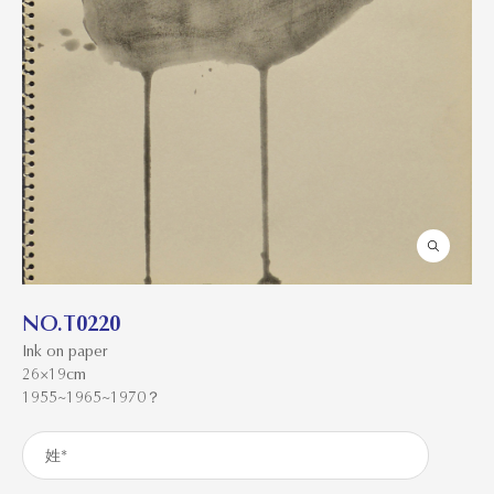
NO.T0220
Ink on paper
26×19cm
1955~1965~1970？