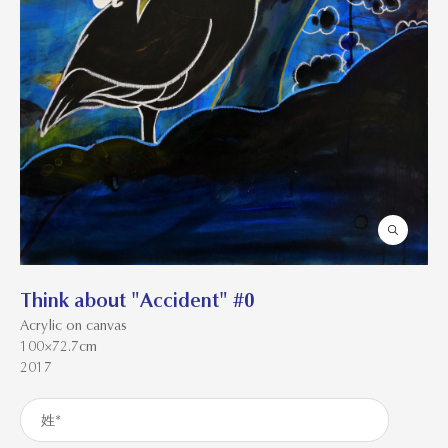
Think about "Accident" #0
Acrylic on canvas
100×72.7cm
2017