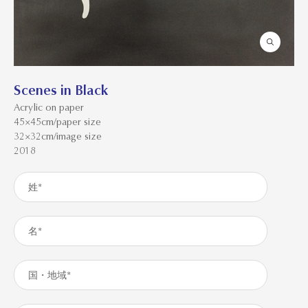
Scenes in Black
Acrylic on paper
45×45cm/paper size
32×32cm/image size
2018