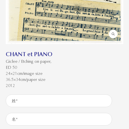
CHANT et PIANO
Giclee / Etching on paper,
ED 50
24×21cm/image size
36.5×34cm/paper size
2012