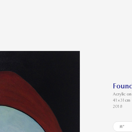
Foun
Acrylic o
41×31cm
2018