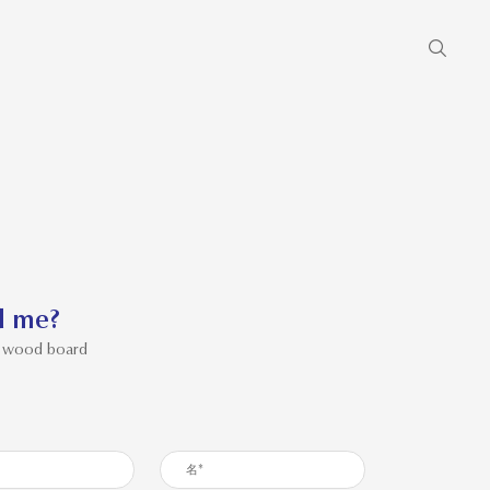
d me?
n wood board