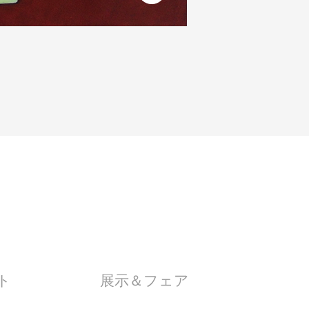
ト
展示＆フェア