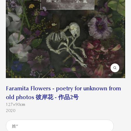
Faramita Flowers - poetry for unknown from
old photos 彼岸花 - 作品2号
127×90cm
2020