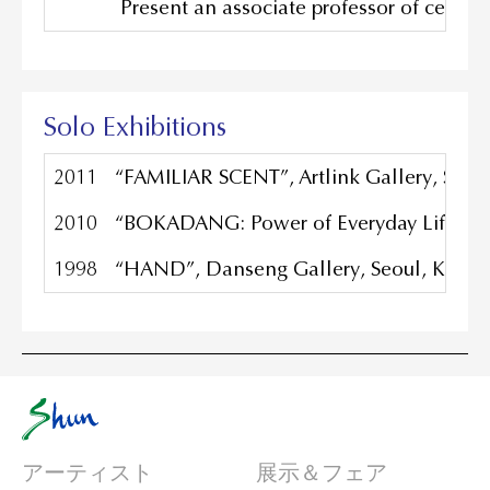
Present an associate professor of ceramic
Solo Exhibitions
2011
“FAMILIAR SCENT”, Artlink Gallery, Seou
2010
“BOKADANG: Power of Everyday Life”, Art
1998
“HAND”, Danseng Gallery, Seoul, Korea
アーティスト
展示＆フェア