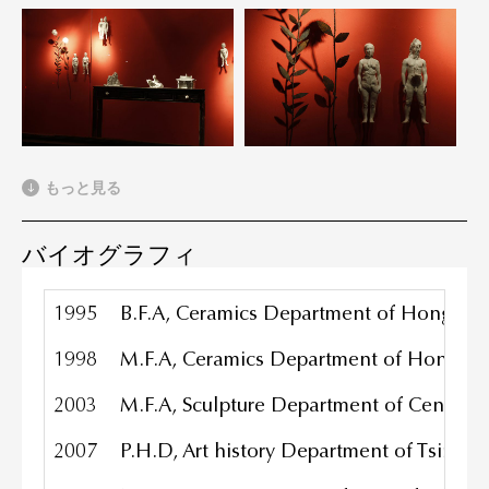
もっと見る
バイオグラフィ
1995
B.F.A, Ceramics Department of Hong-ik Un
1998
M.F.A, Ceramics Department of Hong-ik U
2003
M.F.A, Sculpture Department of Central In
2007
P.H.D, Art history Department of Tsinghua